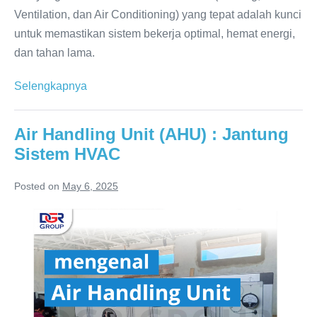
Ventilation, dan Air Conditioning) yang tepat adalah kunci
untuk memastikan sistem bekerja optimal, hemat energi,
dan tahan lama.
Butuh
Selengkapnya
instalasi
AC
Air Handling Unit (AHU) : Jantung
Baru?
Sistem HVAC
Temukan
Kontraktor
Posted on
May 6, 2025
HVAC
Air
Profesional
Handling
Unit
(AHU)
:
Jantung