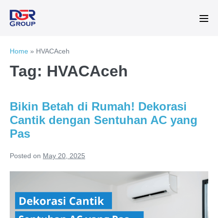
Skip
to
Me
content
Tog
Home
»
HVACAceh
Tag:
HVACAceh
Bikin Betah di Rumah! Dekorasi
Cantik dengan Sentuhan AC yang
Pas
Posted on
May 20, 2025
Bikin
Betah
di
Rumah!