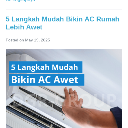
Betah
di
5 Langkah Mudah Bikin AC Rumah
Rumah!
Lebih Awet
Dekorasi
Cantik
Posted on
May 19, 2025
dengan
5
Sentuhan
Langkah
AC
Mudah
yang
Bikin
Pas
AC
Rumah
Lebih
Awet