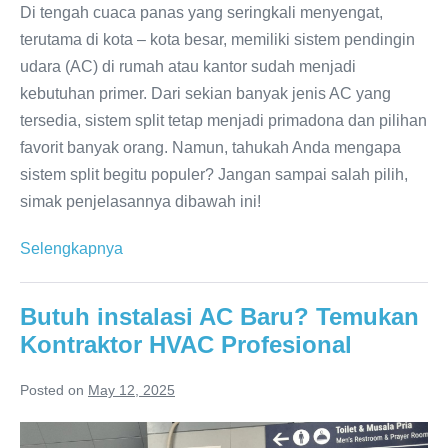
Di tengah cuaca panas yang seringkali menyengat,
terutama di kota – kota besar, memiliki sistem pendingin
udara (AC) di rumah atau kantor sudah menjadi
kebutuhan primer. Dari sekian banyak jenis AC yang
tersedia, sistem split tetap menjadi primadona dan pilihan
favorit banyak orang. Namun, tahukah Anda mengapa
sistem split begitu populer? Jangan sampai salah pilih,
simak penjelasannya dibawah ini!
Jangan
Selengkapnya
Salah
Pilih!
Butuh instalasi AC Baru? Temukan
Keunggulan
Kontraktor HVAC Profesional
Sistem
Split
Posted on
May 12, 2025
yang
Butuh
Perlu