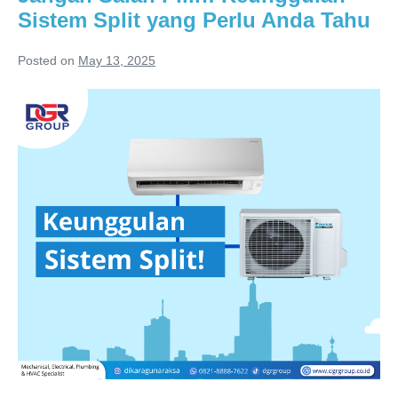
Bikin
Sistem Split yang Perlu Anda Tahu
AC
Rumah
Posted on
May 13, 2025
Lebih
Jangan
Awet
Salah
Pilih!
Keunggulan
Sistem
Split
yang
Perlu
Anda
Tahu