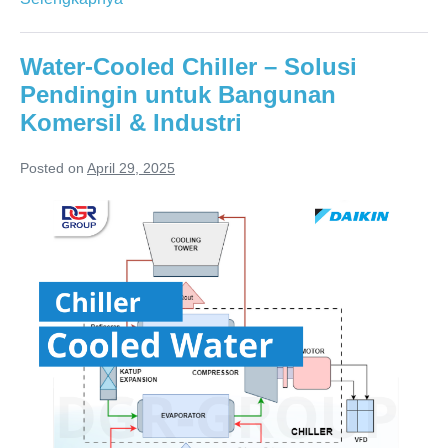
Water
Cooled
Water-Cooled Chiller – Solusi
Chiller
Pendingin untuk Bangunan
–
Komersil & Industri
Bagaimana
Kelebihan
Posted on
April 29, 2025
dan
Water-
Kekurangannya?
Cooled
Chiller
–
Solusi
Pendingin
untuk
Bangunan
Komersil