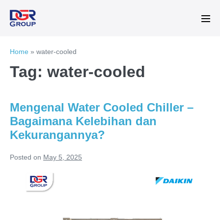
Skip
to
Me
content
Tog
Home
»
water-cooled
Tag:
water-cooled
Mengenal Water Cooled Chiller –
Bagaimana Kelebihan dan
Kekurangannya?
Posted on
May 5, 2025
Mengenal
Water
Cooled
Chiller