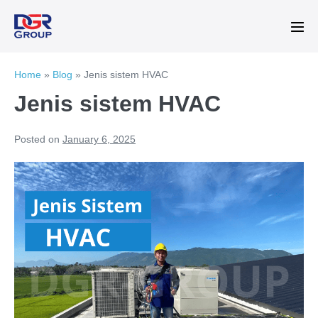
Skip
to
Me
content
Tog
Home
»
Blog
»
Jenis sistem HVAC
Jenis sistem HVAC
Posted on
January 6, 2025